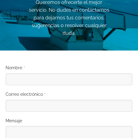
Queremos ofrecerte el mejor
servicio. No dudes en contactarnos
para dejarnos tus comentarios,
sugerencias o resolver cualquier
duda.
Nombre
*
Correo electrónico
*
Mensaje